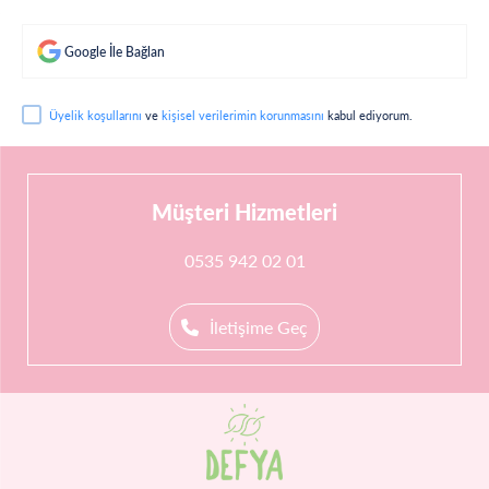
Google İle Bağlan
Üyelik koşullarını
ve
kişisel verilerimin korunmasını
kabul ediyorum.
Müşteri Hizmetleri
0535 942 02 01
İletişime Geç