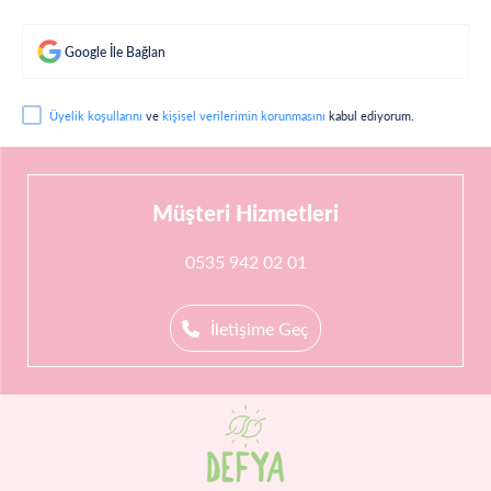
Google İle Bağlan
Üyelik koşullarını
ve
kişisel verilerimin korunmasını
kabul ediyorum.
Müşteri Hizmetleri
0535 942 02 01
İletişime Geç