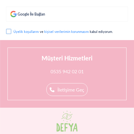
Google İle Bağlan
Üyelik koşullarını
ve
kişisel verilerimin korunmasını
kabul ediyorum.
Müşteri Hizmetleri
0535 942 02 01
İletişime Geç