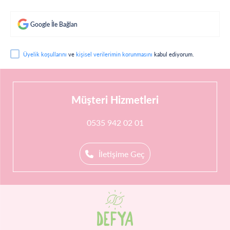
Google İle Bağlan
Üyelik koşullarını
ve
kişisel verilerimin korunmasını
kabul ediyorum.
Müşteri Hizmetleri
0535 942 02 01
İletişime Geç