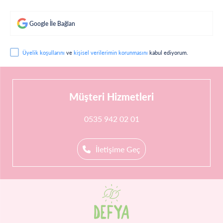
Google İle Bağlan
Üyelik koşullarını
ve
kişisel verilerimin korunmasını
kabul ediyorum.
Müşteri Hizmetleri
0535 942 02 01
İletişime Geç