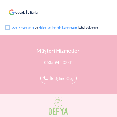
Google İle Bağlan
Üyelik koşullarını
ve
kişisel verilerimin korunmasını
kabul ediyorum.
Müşteri Hizmetleri
0535 942 02 01
İletişime Geç