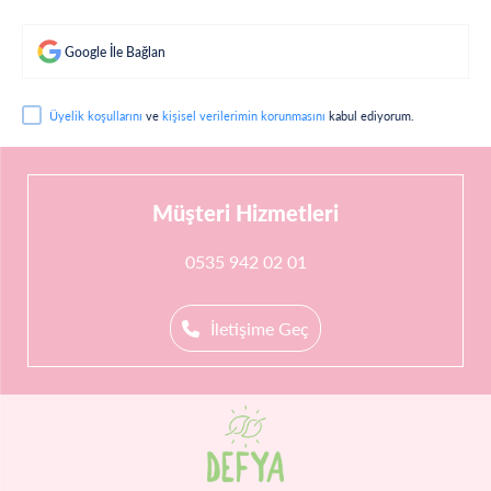
Google İle Bağlan
Üyelik koşullarını
ve
kişisel verilerimin korunmasını
kabul ediyorum.
Müşteri Hizmetleri
0535 942 02 01
İletişime Geç