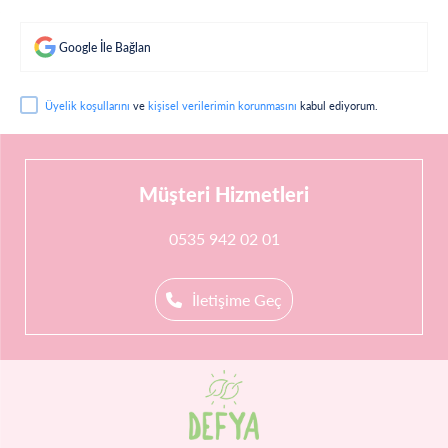
Google İle Bağlan
Üyelik koşullarını
ve
kişisel verilerimin korunmasını
kabul ediyorum.
Müşteri Hizmetleri
0535 942 02 01
İletişime Geç