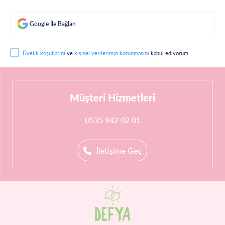
Google İle Bağlan
Üyelik koşullarını
ve
kişisel verilerimin korunmasını
kabul ediyorum.
Müşteri Hizmetleri
0535 942 02 01
İletişime Geç