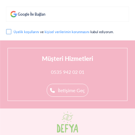
Google İle Bağlan
Üyelik koşullarını
ve
kişisel verilerimin korunmasını
kabul ediyorum.
Müşteri Hizmetleri
0535 942 02 01
İletişime Geç