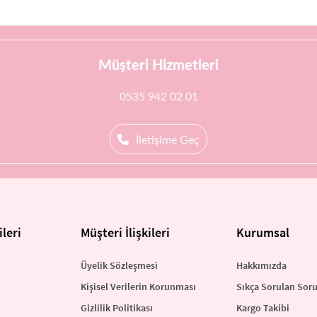
Müşteri Hizmetleri
0535 942 02 01
İletişime Geç
leri
Müşteri İlişkileri
Kurumsal
Üyelik Sözleşmesi
Hakkımızda
Kişisel Verilerin Korunması
Sıkça Sorulan Soru
Gizlilik Politikası
Kargo Takibi