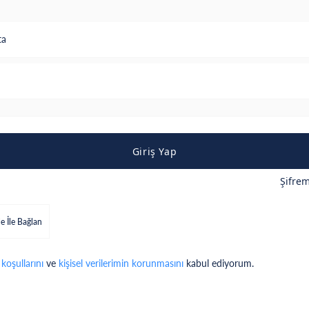
ta
Giriş Yap
Şifre
e İle Bağlan
 koşullarını
ve
kişisel verilerimin korunmasını
kabul ediyorum.