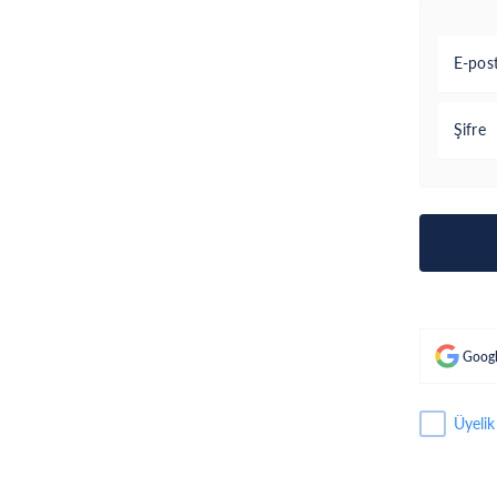
E-pos
Şifre
Googl
Üyelik