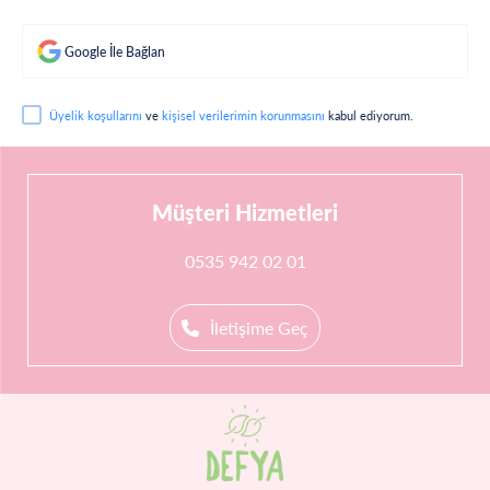
Google İle Bağlan
Üyelik koşullarını
ve
kişisel verilerimin korunmasını
kabul ediyorum.
Müşteri Hizmetleri
0535 942 02 01
İletişime Geç