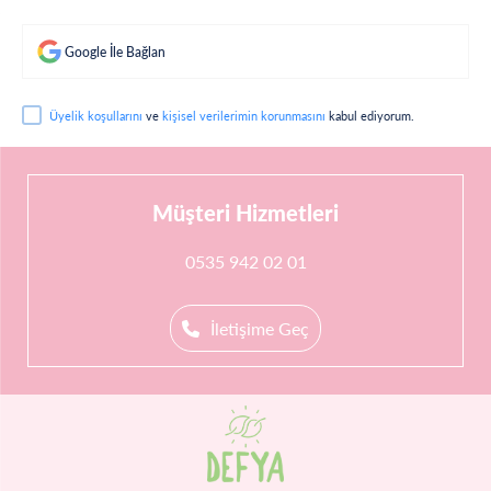
Google İle Bağlan
Üyelik koşullarını
ve
kişisel verilerimin korunmasını
kabul ediyorum.
Müşteri Hizmetleri
0535 942 02 01
İletişime Geç